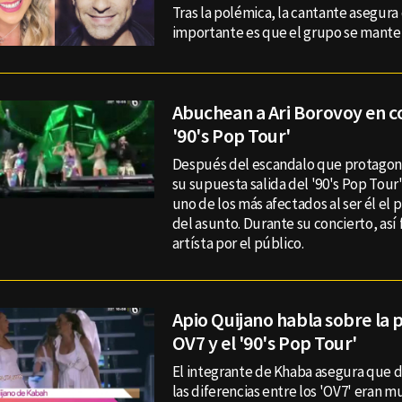
Tras la polémica, la cantante asegura
importante es que el grupo se mante
Abuchean a Ari Borovoy en c
'90's Pop Tour'
Después del escandalo que protagon
su supuesta salida del '90's Pop Tour'
uno de los más afectados al ser él el
del asunto. Durante su concierto, así 
artísta por el público.
Apio Quijano habla sobre la 
OV7 y el '90's Pop Tour'
El integrante de Khaba asegura que 
las diferencias entre los 'OV7' eran m