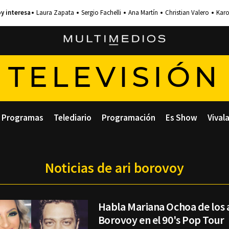
Laura Zapata
Sergio Fachelli
Ana Martín
Christian Valero
Karo
TELEVISIÓN
Programas
Telediario
Programación
Es Show
Vival
Noticias de ari borovoy
Habla Mariana Ochoa de los 
Borovoy en el 90's Pop Tour