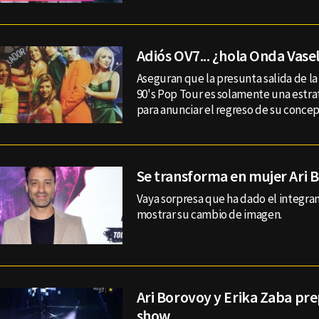
Adiós OV7... ¿hola Onda Vase
Aseguran que la presunta salida de la
90's Pop Tour es solamente una estrat
para anunciar el regreso de su concept
Se transforma en mujer Ari 
Vaya sorpresa que ha dado el integran
mostrar su cambio de imagen.
Ari Borovoy y Erika Zaba pr
show