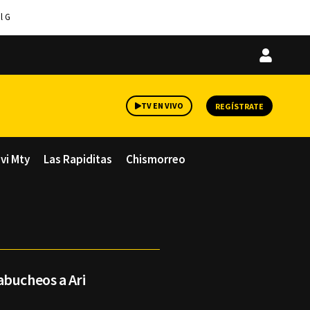
l G
Iniciar
sesión
TV EN VIVO
REGÍSTRATE
avi Mty
Las Rapiditas
Chismorreo
abucheos a Ari