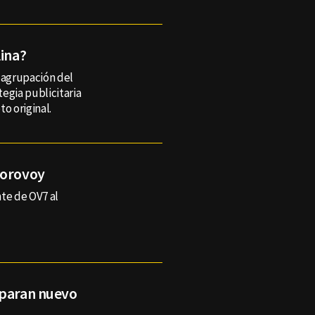
lina?
 agrupación del
egia publicitaria
o original.
Borovoy
te de OV7 al
eparan nuevo