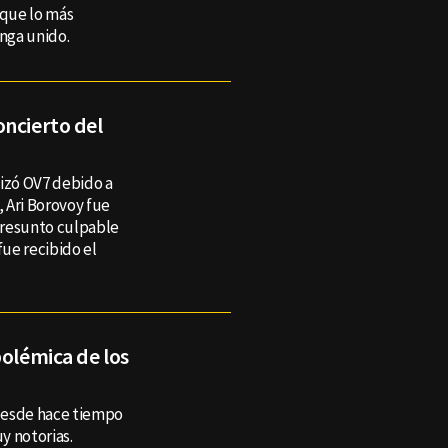
 que lo más
nga unido.
oncierto del
izó OV7 debido a
, Ari Borovoy fue
 presunto culpable
fue recibido el
polémica de los
desde hace tiempo
uy notorias.