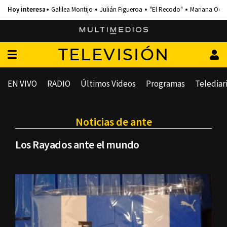
Galilea Montijo
Julián Figueroa
"El Recodo"
Mariana Och
TELEVISIÓN
EN VIVO
RADIO
Últimos Videos
Programas
Telediar
Noticias de ante
Los Rayados ante el mundo