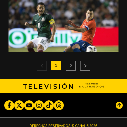
1
2
TELEVISIÓN
Facebook
Twitter
Youtube
Instagram
TikTok
Threads
Subi
DERECHOS RESERVADOS © CANAL 6 2026