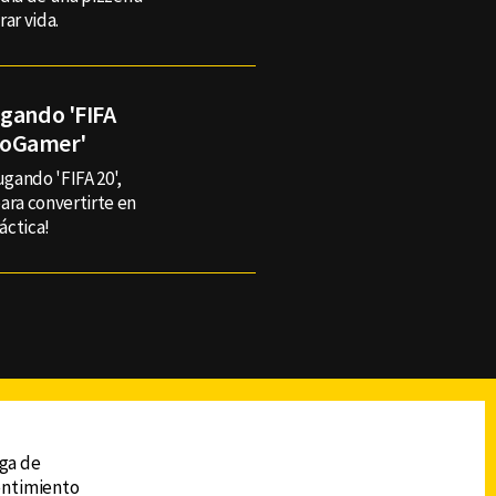
ar vida.
ugando 'FIFA
itoGamer'
ugando 'FIFA 20',
ara convertirte en
áctica!
reads
Subir
ega de
sentimiento