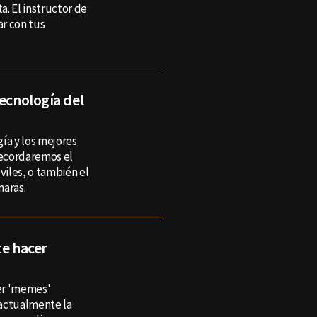
a. El instructor de
ar con tus
tecnología del
ía y los mejores
recordaremos el
viles, o también el
maras.
te hacer
er 'memes'
 actualmente la