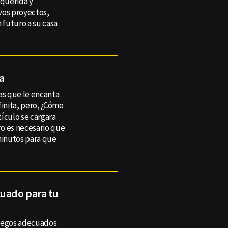
querida y
vos proyectos,
futuro a su casa
a
as que le encanta
finita, pero, ¿Cómo
tículo se cargara
ro es necesario que
minutos para que
cuado para tu
juegos adecuados