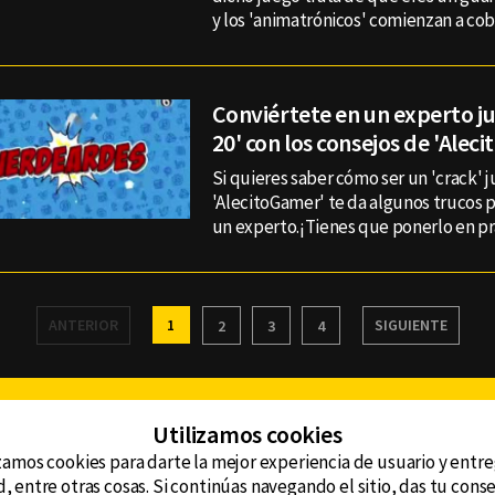
y los 'animatrónicos' comienzan a cobr
Conviértete en un experto j
20' con los consejos de 'Alec
Si quieres saber cómo ser un 'crack' j
'AlecitoGamer' te da algunos trucos p
un experto.¡Tienes que ponerlo en pr
ANTERIOR
1
SIGUIENTE
2
3
4
Facebook
Twitter
Youtube
Instagram
TikTok
Th
Utilizamos cookies
zamos cookies para darte la mejor experiencia de usuario y entr
, entre otras cosas. Si continúas navegando el sitio, das tu con