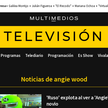
Galilea Montijo
Julián Figueroa
"El Recodo"
Mariana Ochoa
"Virtual
TELEVISIÓN
Programas
Telediario
Programación
Es Show
Vival
Noticias de angie wood
'Ruso' explota al ver a 'Angi
novio