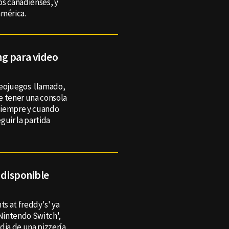
os canadienses, y
américa.
g para video
deojuegos llamado,
e tener una consola
 siempre y cuando
eguir la partida
 disponible
ts at freddy's' ya
'Nintendo Switch',
dia de una pizzería