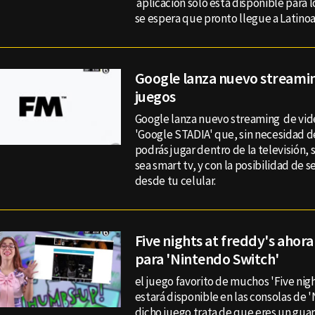
aplicación solo está disponible para l
se espera que pronto llegue a Latino
Google lanza nuevo streamin
juegos
Google lanza nuevo streaming de vi
'Google STADIA' que, sin necesidad d
podrás jugar dentro de la televisión,
sea smart tv, y con la posibilidad de s
desde tu celular.
Five nights at freddy's ahora
para 'Nintendo Switch'
el juego favorito de muchos 'Five nigh
estará disponible en las consolas de 
dicho juego trata de que eres un guar