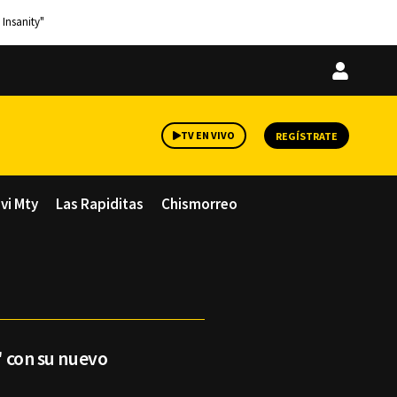
 Insanity"
Iniciar
sesión
TV EN VIVO
REGÍSTRATE
avi Mty
Las Rapiditas
Chismorreo
e' con su nuevo