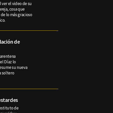
l ver el video de su
areja, cosa que
 de lo más gracioso
ico.
lación de
uarentena
el Díaz lo
presume su nueva
a soltero
estardes
nstituto de