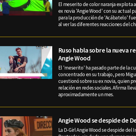
El meserito de color naranja explota a
ex novia 'Angie Wood' con su actual p
para la producción de 'Acábatelo' fue
al ver las diferentes reacciones del ch
Ruso habla sobre la nueva re
Angie Wood
El 'meserito' ha pasado parte de la c
concentrado en su trabajo, pero Migu
cuestionó sobre su ex novia, quien 
relación en redes sociales. Afirma llev
aproximadamente un mes.
Angie Wood se despide de D
La D-Girl Angie Wood se despide del I