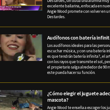
Destardes, sin duda una alumna muy 
excelente bailarina, enfocada en nue
Angie Wood promete con volver en un 
Destardes.
Audífonos con batería infinit
Los audífonos ideales para las person
escuchar música, y con una batería in
es que tendrán batería infinita?, el ar
con los rayos que transmite el sol, pe
el propietario salga alrededor de 90 
este pueda hacer su función.
¿Cómo elegir el juguete ade
mascota?
Angie Wood te enseña a escoger los 