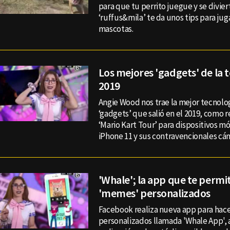
para que tu perrito juegue y se diviert
‘ruffus&mila’ te da unos tips para jug
mascotas.
Los mejores 'gadgets' de la 
2019
Angie Wood nos trae la mejor tecnolog
‘gadgets’ que salió en el 2019, como 
‘Mario Kart Tour’ para dispositivos mó
iPhone 11 y sus contravencionales cá
'Whale'; la app que te permi
'memes' personalizados
Facebook realiza nueva app para hac
personalizados llamada 'Whale App',