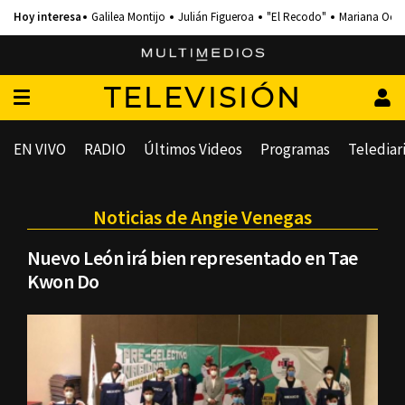
Galilea Montijo
Julián Figueroa
"El Recodo"
Mariana Och
TELEVISIÓN
EN VIVO
RADIO
Últimos Videos
Programas
Telediar
Noticias de Angie Venegas
Nuevo León irá bien representado en Tae
Kwon Do