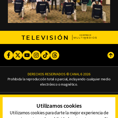
TELEVISIÓN
Facebook
Twitter
Youtube
Instagram
TikTok
Threads
Subi
DERECHOS RESERVADOS © CANAL 6 2026
Prohibida la reproducción total o parcial, incluyendo cualquier medio
electrónico o magnético.
CONTACTO
Utilizamos cookies
AVISO DE PRIVACIDAD
AVISO LEGAL
Utilizamos cookies para darte la mejor experiencia de
DEFENSORÍA DE LAS AUDIENCIAS