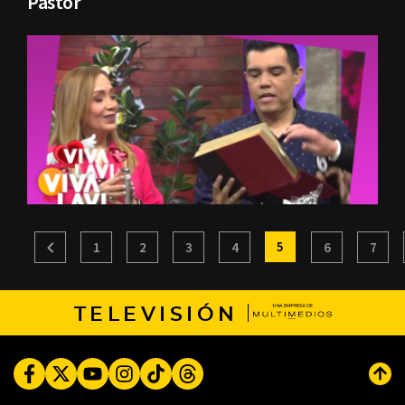
Pastor
5
1
2
3
4
6
7
TELEVISIÓN
Facebook
Twitter
Youtube
Instagram
TikTok
Threads
Subi