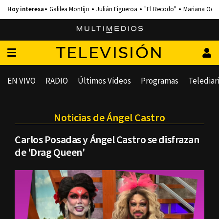
Galilea Montijo
Julián Figueroa
"El Recodo"
Mariana Och
TELEVISIÓN
EN VIVO
RADIO
Últimos Videos
Programas
Telediar
Noticias de Ángel Castro
Carlos Posadas y Ángel Castro se disfrazan
de 'Drag Queen'