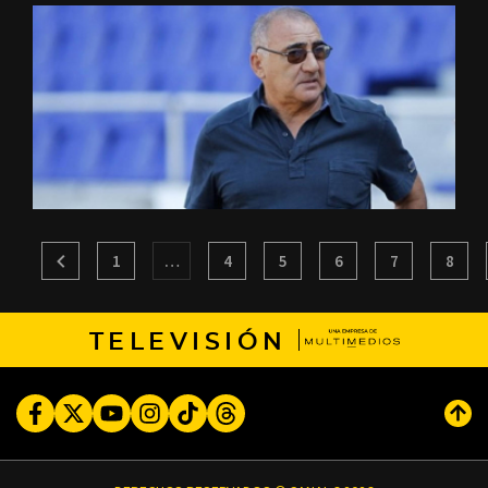
1
…
4
5
6
7
8
TELEVISIÓN
Facebook
Twitter
Youtube
Instagram
TikTok
Threads
Subi