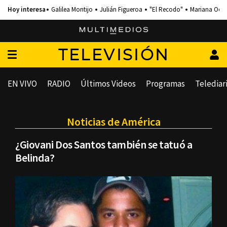
Galilea Montijo
Julián Figueroa
"El Recodo"
Mariana Och
TELEVISIÓN
EN VIVO
RADIO
Últimos Videos
Programas
Telediar
Noticias de América
¿Giovani Dos Santos también se tatuó a
Belinda?