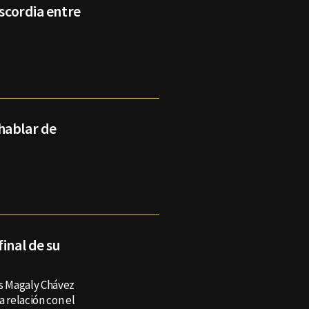
iscordia entre
hablar de
inal de su
es Magaly Chávez
a relación con el