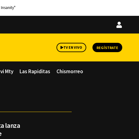
 Insanity"
Iniciar
sesión
TV EN VIVO
REGÍSTRATE
avi Mty
Las Rapiditas
Chismorreo
ta lanza
e