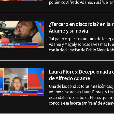
polémico Alfredo Adame. Y así fue la 
¿Tercero en discordia? en la 
Adame y su novia
Tal parece que los rumores de la sep
Adame y Magaly son cada vez más fue
con la declaración de Pablo Mendizáb
Laura Flores: Decepcionada d
de Alfredo Adame
Una de las conductoras más icónicas j
Adame sin duda es Laura Flores, y tras
escándalos del actor es Flores quien 
conocía esa faceta tan 'rara' de Adam