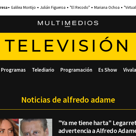
Galilea Montijo
Julián Figueroa
"El Recodo"
Mariana Ochoa
"Virtual
TELEVISIÓN
Programas
Telediario
Programación
Es Show
Vival
Noticias de alfredo adame
"Ya me tiene harta" Legarre
advertencia a Alfredo Adam