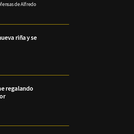
ofensas de Alfredo
ueva riña y se
e regalando
or