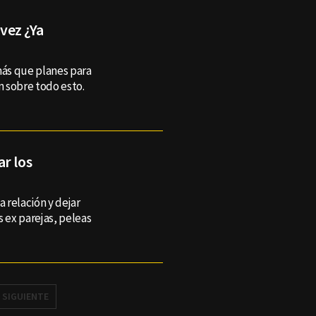
vez ¿Ya
más que planes para
n sobre todo esto.
r los
a relación y dejar
s ex parejas, peleas
SIGUIENTE