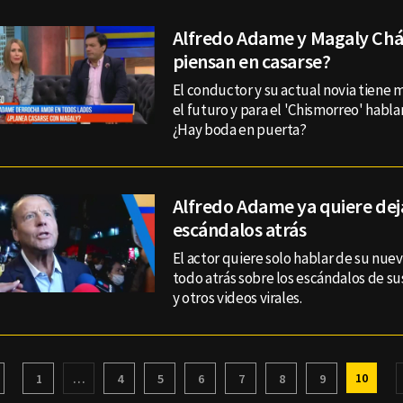
Alfredo Adame y Magaly Chá
piensan en casarse?
El conductor y su actual novia tiene 
el futuro y para el 'Chismorreo' habla
¿Hay boda en puerta?
Alfredo Adame ya quiere deja
escándalos atrás
El actor quiere solo hablar de su nuev
todo atrás sobre los escándalos de su
y otros videos virales.
10
1
…
4
5
6
7
8
9