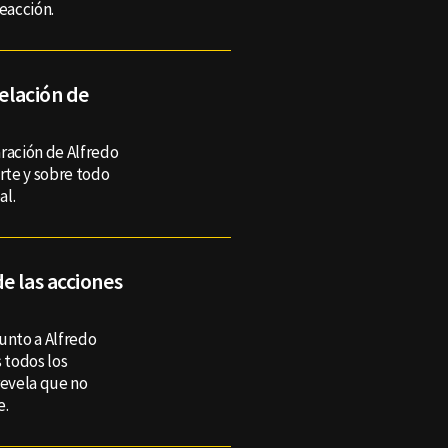
reacción.
relación de
aración de Alfredo
rte y sobre todo
al.
e las acciones
unto a Alfredo
 todos los
revela que no
e.