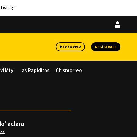
 Insanity"
Iniciar
sesión
TV EN VIVO
REGÍSTRATE
avi Mty
Las Rapiditas
Chismorreo
o' aclara
ez