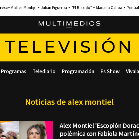
Galilea Montijo
Julián Figueroa
"El Recodo"
Mariana Ochoa
"Virtual
TELEVISIÓN
Programas
Telediario
Programación
Es Show
Vival
Noticias de alex montiel
Alex Montiel 'Escopión Dorad
polémica con Fabiola Martín