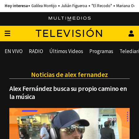
Galilea Montijo
Julián Figueroa
"El Recodo"
Mariana Och
TELEVISIÓN
EN VIVO
RADIO
Últimos Videos
Programas
Telediar
Noticias de alex fernandez
Alex Fernández busca su propio camino en
la música