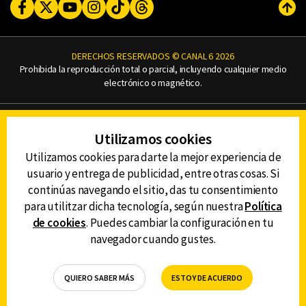
Facebook
Twitter
Youtube
Instagram
TikTok
Threads
Subi
DERECHOS RESERVADOS © CANAL 6 2026
Prohibida la reproducción total o parcial, incluyendo cualquier medio
electrónico o magnético.
CONTACTO
Utilizamos cookies
AVISO DE PRIVACIDAD
AVISO LEGAL
Utilizamos cookies para darte la mejor experiencia de
DEFENSORÍA DE LAS AUDIENCIAS
usuario y entrega de publicidad, entre otras cosas. Si
continúas navegando el sitio, das tu consentimiento
para utilitzar dicha tecnología, según nuestra
Política
de cookies
. Puedes cambiar la configuración en tu
DESCARGA LA APP DE CANAL 6
navegador cuando gustes.
QUIERO SABER MÁS
ESTOY DE ACUERDO