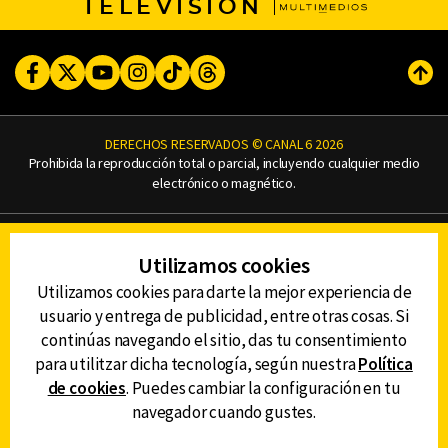
TELEVISIÓN
Facebook
Twitter
Youtube
Instagram
TikTok
Threads
Subi
DERECHOS RESERVADOS © CANAL 6 2026
Prohibida la reproducción total o parcial, incluyendo cualquier medio
electrónico o magnético.
CONTACTO
Utilizamos cookies
AVISO DE PRIVACIDAD
AVISO LEGAL
Utilizamos cookies para darte la mejor experiencia de
DEFENSORÍA DE LAS AUDIENCIAS
usuario y entrega de publicidad, entre otras cosas. Si
continúas navegando el sitio, das tu consentimiento
para utilitzar dicha tecnología, según nuestra
Política
de cookies
. Puedes cambiar la configuración en tu
DESCARGA LA APP DE CANAL 6
navegador cuando gustes.