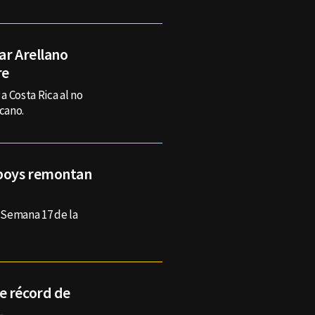
ar Arellano
re
a Costa Rica al no
cano.
wboys remontan
a Semana 17 de la
e récord de
L