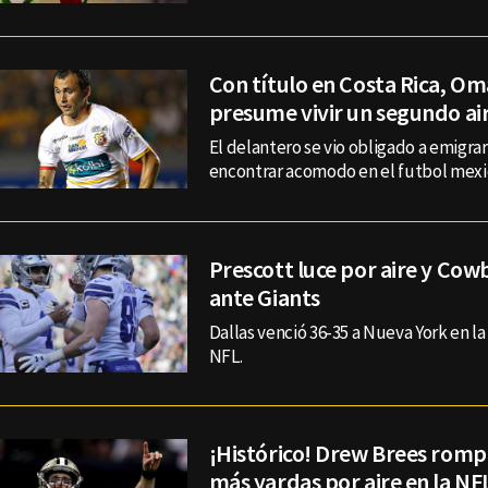
Con título en Costa Rica, Om
presume vivir un segundo ai
El delantero se vio obligado a emigrar 
encontrar acomodo en el futbol mexi
Prescott luce por aire y Co
ante Giants
Dallas venció 36-35 a Nueva York en l
NFL.
¡Histórico! Drew Brees romp
más yardas por aire en la NF