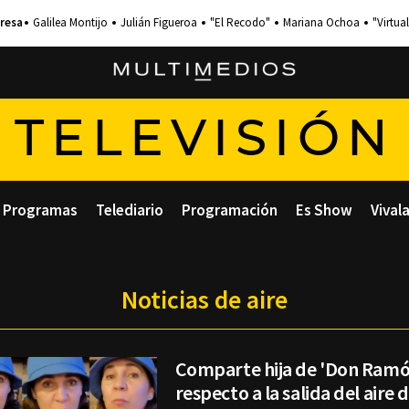
Galilea Montijo
Julián Figueroa
"El Recodo"
Mariana Ochoa
"Virtual
TELEVISIÓN
Programas
Telediario
Programación
Es Show
Vival
Noticias de aire
Comparte hija de 'Don Ramón
respecto a la salida del aire 