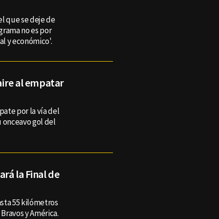
el que se deje de
grama no es por
al y económico'.
 aire al empatar
ate por la vía del
u onceavo gol del
ará la Final de
sta 55 kilómetros
 Bravos y América.