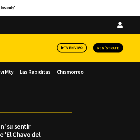
 Insanity"
Iniciar
sesión
TV EN VIVO
REGÍSTRATE
avi Mty
Las Rapiditas
Chismorreo
' su sentir
de 'El Chavo del