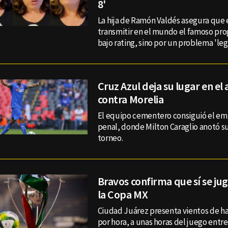
8'
La hija de Ramón Valdés asegura que 
transmitir en el mundo el famoso pro
bajo rating, sino por un problema 'leg
Cruz Azul deja su lugar en el
contra Morelia
El equipo cementero consiguió el emp
penal, donde Milton Caraglio anotó s
torneo.
Bravos confirma que sí se jug
la Copa MX
Ciudad Juárez presenta vientos de ha
por hora, a unas horas del juego entre