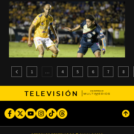
1
…
4
5
6
7
8
TELEVISIÓN
Facebook
Twitter
Youtube
Instagram
TikTok
Threads
Subi