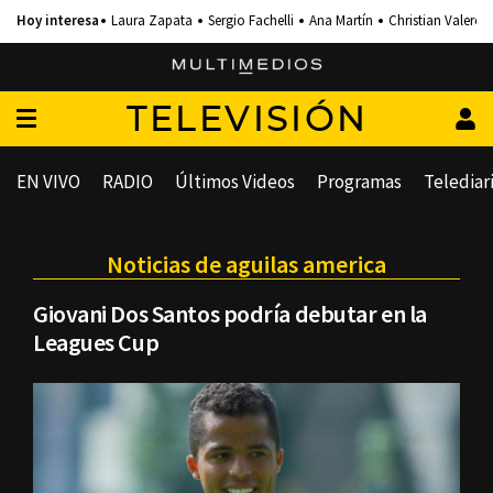
Laura Zapata
Sergio Fachelli
Ana Martín
Christian Valero
TELEVISIÓN
EN VIVO
RADIO
Últimos Videos
Programas
Telediar
Noticias de aguilas america
Giovani Dos Santos podría debutar en la
Leagues Cup