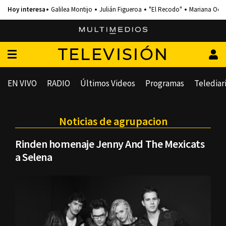
Galilea Montijo
Julián Figueroa
"El Recodo"
Mariana Och
TELEVISIÓN
EN VIVO
RADIO
Últimos Videos
Programas
Telediar
Noticias de agrupacion
Rinden homenaje Jenny And The Mexicats
a Selena