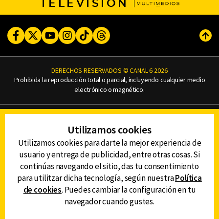
TELEVISIÓN
Facebook
Twitter
Youtube
Instagram
TikTok
Threads
Subi
DERECHOS RESERVADOS © CANAL 6 2026
Prohibida la reproducción total o parcial, incluyendo cualquier medio
electrónico o magnético.
CONTACTO
Utilizamos cookies
AVISO DE PRIVACIDAD
AVISO LEGAL
Utilizamos cookies para darte la mejor experiencia de
DEFENSORÍA DE LAS AUDIENCIAS
usuario y entrega de publicidad, entre otras cosas. Si
continúas navegando el sitio, das tu consentimiento
para utilitzar dicha tecnología, según nuestra
Política
de cookies
. Puedes cambiar la configuración en tu
DESCARGA LA APP DE CANAL 6
navegador cuando gustes.