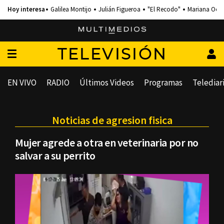
Galilea Montijo
Julián Figueroa
"El Recodo"
Mariana Och
TELEVISIÓN
EN VIVO
RADIO
Últimos Videos
Programas
Telediar
Noticias de agresion fisica
Mujer agrede a otra en veterinaria por no
salvar a su perrito