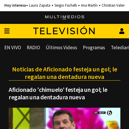
Laura Zapata
Sergio Fachelli
Ana Martín
Christian Valero
TELEVISIÓN
EN VIVO
RADIO
Últimos Videos
Programas
Telediar
Noticias de Aficionado festeja un gol; le
regalan una dentadura nueva
Aficionado 'chimuelo' festeja un gol; le
regalan una dentadura nueva