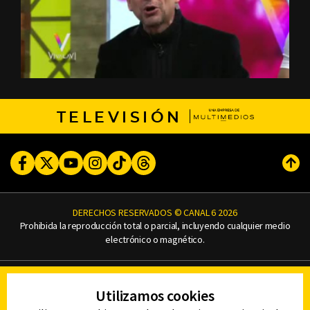
TELEVISIÓN
Facebook
Twitter
Youtube
Instagram
TikTok
Threads
Subi
DERECHOS RESERVADOS © CANAL 6 2026
Prohibida la reproducción total o parcial, incluyendo cualquier medio
electrónico o magnético.
CONTACTO
Utilizamos cookies
AVISO DE PRIVACIDAD
AVISO LEGAL