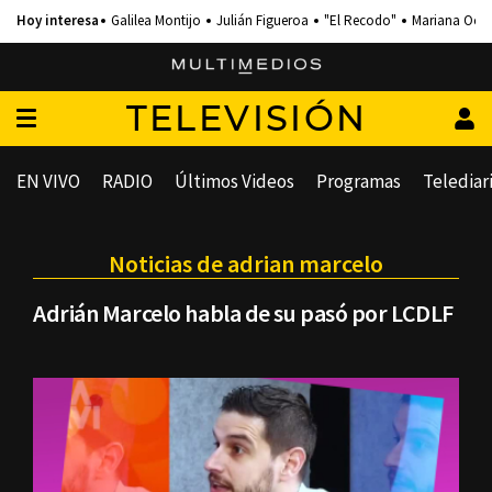
Galilea Montijo
Julián Figueroa
"El Recodo"
Mariana Och
TELEVISIÓN
EN VIVO
RADIO
Últimos Videos
Programas
Telediar
Noticias de adrian marcelo
Adrián Marcelo habla de su pasó por LCDLF