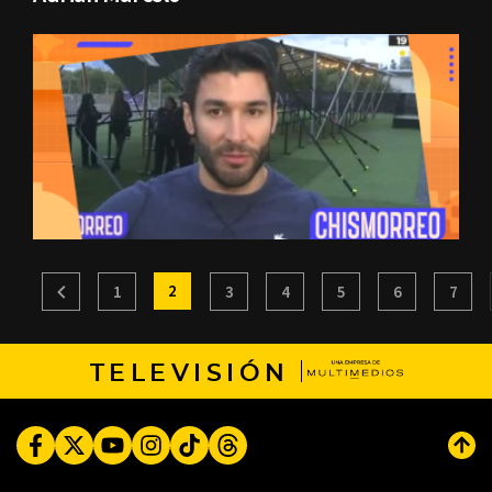
2
1
3
4
5
6
7
TELEVISIÓN
Facebook
Twitter
Youtube
Instagram
TikTok
Threads
Subi