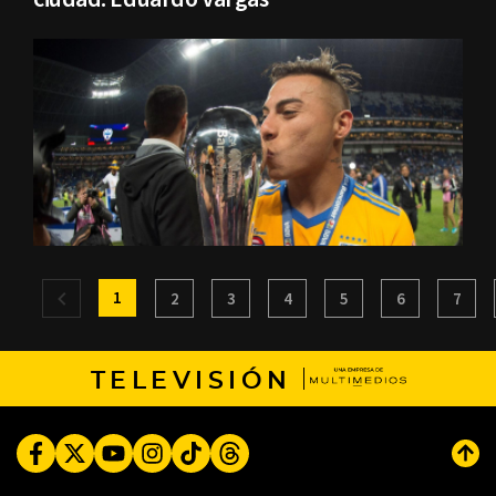
1
2
3
4
5
6
7
TELEVISIÓN
Facebook
Twitter
Youtube
Instagram
TikTok
Threads
Subi