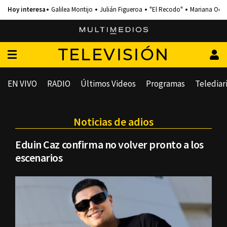
Galilea Montijo
Julián Figueroa
"El Recodo"
Mariana Och
TELEVISIÓN
EN VIVO
RADIO
Últimos Videos
Programas
Telediar
Noticias de adios
Eduin Caz confirma no volver pronto a los
escenarios