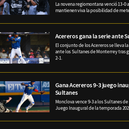
La novena regiomontana venció 13-0 
mantienen viva la posibilidad de mete
Acereros gana la serie ante S
El conjunto de los Acereros se lleva la
ante los Sultanes de Monterrey tras g
2-1.
Gana Acereros 9-3 juego inau
Sultanes
Monclova vence 9-3 a los Sultanes de
Juego Inaugural de la temporada 2021