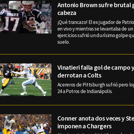
Antonio Brown sufre brutal g
cabeza
¡Qué trancazo! El ex jugador de Patri
en vivo y mientras se levantaba de un
ejercicios sufrió un durísimo golpe q
suelo.
Vinatieri falla gol de campo 
derrotan a Colts
Acereros de Pittsburgh sufrió pero l
24 a Potros de Indianápolis.
Conner anota dos veces y Ste
imponen a Chargers