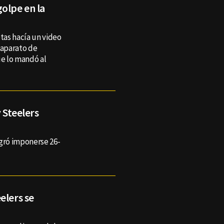
olpe en la
otas hacía un video
 aparato de
ue lo mandó al
y Steelers
ogró imponerse 26-
elers se