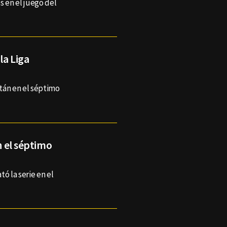
s en el juego del
la Liga
tán en el séptimo
n el séptimo
ó la serie en el