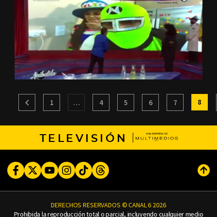
8
1
…
4
5
6
7
TELEVISIÓN
Facebook
Twitter
Youtube
Instagram
TikTok
Threads
Subi
DERECHOS RESERVADOS © CANAL 6 2026
Prohibida la reproducción total o parcial, incluyendo cualquier medio