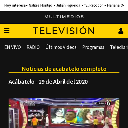
Galilea Montijo
Julián Figueroa
"El Recodo"
Mariana Och
TELEVISIÓN
EN VIVO
RADIO
Últimos Videos
Programas
Telediar
Noticias de acabatelo completo
Acábatelo - 29 de Abril del 2020