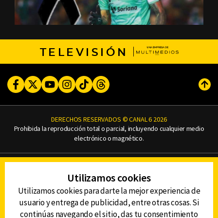
TELEVISIÓN
Facebook
Twitter
Youtube
Instagram
TikTok
Threads
Subi
DERECHOS RESERVADOS © CANAL 6 2026
Prohibida la reproducción total o parcial, incluyendo cualquier medio
electrónico o magnético.
CONTACTO
Utilizamos cookies
AVISO DE PRIVACIDAD
AVISO LEGAL
Utilizamos cookies para darte la mejor experiencia de
DEFENSORÍA DE LAS AUDIENCIAS
usuario y entrega de publicidad, entre otras cosas. Si
continúas navegando el sitio, das tu consentimiento