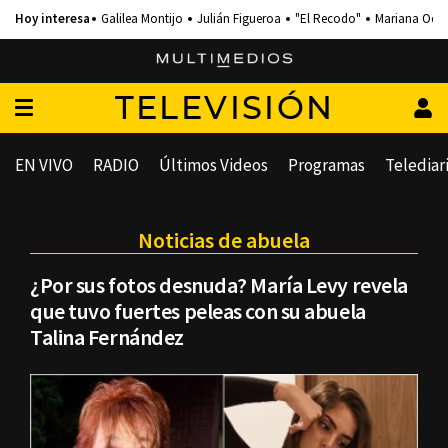
Galilea Montijo
Julián Figueroa
"El Recodo"
Mariana Och
TELEVISIÓN
EN VIVO
RADIO
Últimos Videos
Programas
Telediar
Noticias de abuela
¿Por sus fotos desnuda? María Levy revela
que tuvo fuertes peleas con su abuela
Talina Fernández