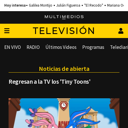
Galilea Montijo
Julián Figueroa
"El Recodo"
Mariana Och
TELEVISIÓN
EN VIVO
RADIO
Últimos Videos
Programas
Telediar
Noticias de abierta
Regresan a la TV los 'Tiny Toons'