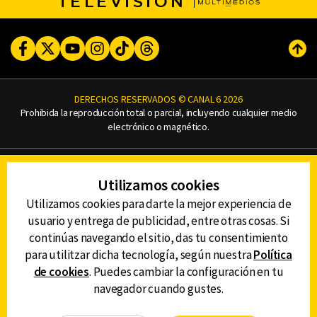
TELEVISIÓN
Facebook
Twitter
Youtube
Instagram
TikTok
Threads
Subi
DERECHOS RESERVADOS © CANAL 6 2026
Prohibida la reproducción total o parcial, incluyendo cualquier medio
electrónico o magnético.
CONTACTO
Utilizamos cookies
AVISO DE PRIVACIDAD
AVISO LEGAL
Utilizamos cookies para darte la mejor experiencia de
DEFENSORÍA DE LAS AUDIENCIAS
usuario y entrega de publicidad, entre otras cosas. Si
continúas navegando el sitio, das tu consentimiento
para utilitzar dicha tecnología, según nuestra
Política
de cookies
. Puedes cambiar la configuración en tu
DESCARGA LA APP DE CANAL 6
navegador cuando gustes.