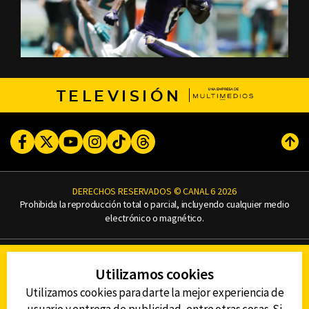
TELEVISIÓN
Facebook
Twitter
Youtube
Instagram
TikTok
Threads
Subi
DERECHOS RESERVADOS © CANAL 6 2026
Prohibida la reproducción total o parcial, incluyendo cualquier medio
electrónico o magnético.
CONTACTO
Utilizamos cookies
AVISO DE PRIVACIDAD
AVISO LEGAL
Utilizamos cookies para darte la mejor experiencia de
DEFENSORÍA DE LAS AUDIENCIAS