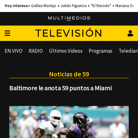
Galilea Montijo
Julián Figueroa
"El Recodo"
Mariana Och
TELEVISIÓN
EN VIVO
RADIO
Últimos Videos
Programas
Telediar
Noticias de 59
Baltimore le anota 59 puntos a Miami