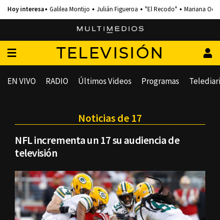
Galilea Montijo
Julián Figueroa
"El Recodo"
Mariana Och
TELEVISIÓN
EN VIVO
RADIO
Últimos Videos
Programas
Telediar
Noticias de 17
NFL incrementa un 17 su audiencia de
televisión