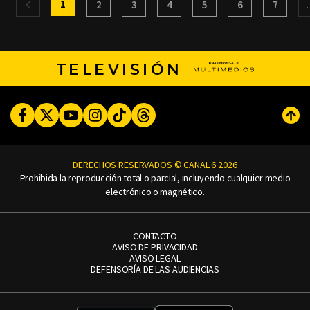
1
2
3
4
5
6
7
TELEVISIÓN
Facebook
Twitter
Youtube
Instagram
TikTok
Threads
Subi
DERECHOS RESERVADOS © CANAL 6 2026
Prohibida la reproducción total o parcial, incluyendo cualquier medio
electrónico o magnético.
CONTACTO
AVISO DE PRIVACIDAD
AVISO LEGAL
DEFENSORÍA DE LAS AUDIENCIAS