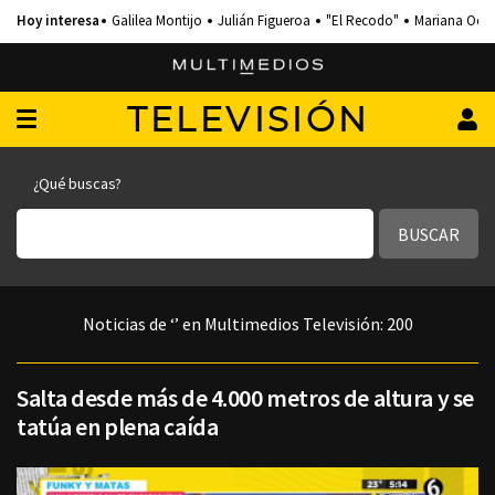
Galilea Montijo
Julián Figueroa
"El Recodo"
Mariana Och
TELEVISIÓN
¿Qué buscas?
BUSCAR
Noticias de ‘’ en Multimedios Televisión:
200
Salta desde más de 4.000 metros de altura y se
tatúa en plena caída