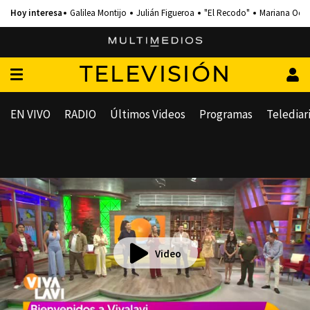
Galilea Montijo
Julián Figueroa
"El Recodo"
Mariana Och
TELEVISIÓN
EN VIVO
RADIO
Últimos Videos
Programas
Telediar
Video