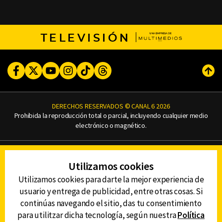
TELEVISIÓN
Facebook
Twitter
Youtube
Instagram
TikTok
Threads
Subi
DERECHOS RESERVADOS © CANAL 6 2026
Prohibida la reproducción total o parcial, incluyendo cualquier medio
electrónico o magnético.
CONTACTO
Utilizamos cookies
AVISO DE PRIVACIDAD
AVISO LEGAL
Utilizamos cookies para darte la mejor experiencia de
DEFENSORÍA DE LAS AUDIENCIAS
usuario y entrega de publicidad, entre otras cosas. Si
continúas navegando el sitio, das tu consentimiento
para utilitzar dicha tecnología, según nuestra
Política