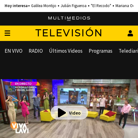
Galilea Montijo
Julián Figueroa
"El Recodo"
Mariana Och
TELEVISIÓN
EN VIVO
RADIO
Últimos Videos
Programas
Telediar
Video