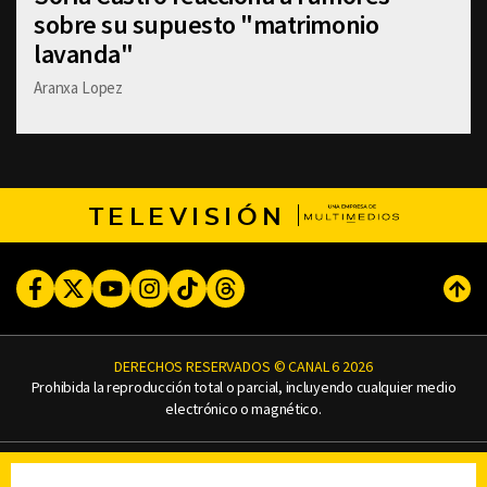
sobre su supuesto "matrimonio
lavanda"
Aranxa Lopez
TELEVISIÓN
Facebook
Twitter
Youtube
Instagram
TikTok
Threads
Subi
DERECHOS RESERVADOS © CANAL 6 2026
Prohibida la reproducción total o parcial, incluyendo cualquier medio
electrónico o magnético.
CONTACTO