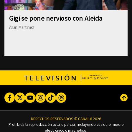
Gigi se pone nervioso con Aleida
Allan Martinez
TELEVISIÓN
Facebook
Twitter
Youtube
Instagram
TikTok
Threads
Subi
DERECHOS RESERVADOS © CANAL 6 2026
Prohibida la reproducción total o parcial, incluyendo cualquier medio
electrónico o magnético.