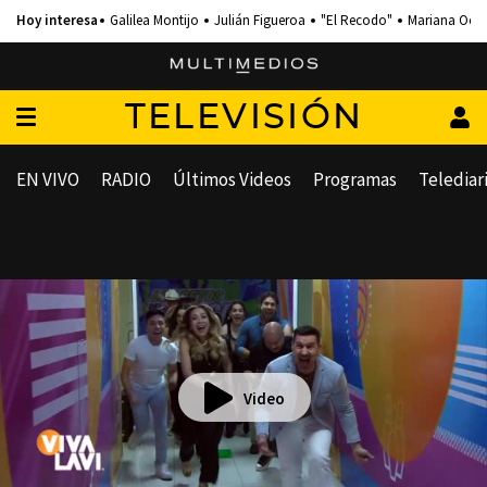
Galilea Montijo
Julián Figueroa
"El Recodo"
Mariana Och
TELEVISIÓN
EN VIVO
RADIO
Últimos Videos
Programas
Telediar
Video