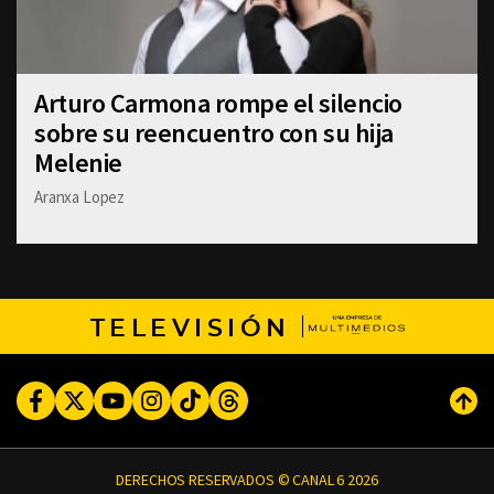
Arturo Carmona rompe el silencio
sobre su reencuentro con su hija
Melenie
Aranxa Lopez
TELEVISIÓN
Facebook
Twitter
Youtube
Instagram
TikTok
Threads
Subi
DERECHOS RESERVADOS © CANAL 6 2026