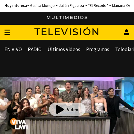
Galilea Montijo
Julián Figueroa
"El Recodo"
Mariana Och
TELEVISIÓN
EN VIVO
RADIO
Últimos Videos
Programas
Telediar
Video