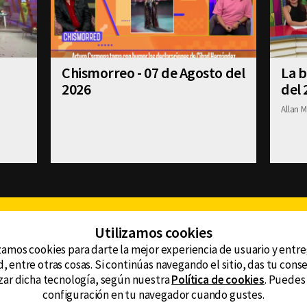
Chismorreo - 07 de Agosto del
La b
2026
del 
Allan M
Facebook
Twitter
Youtube
Instagram
TikTok
Th
Utilizamos cookies
zamos cookies para darte la mejor experiencia de usuario y entr
, entre otras cosas. Si continúas navegando el sitio, das tu con
CONTACTO
tzar dicha tecnología, según nuestra
Política de cookies
. Puedes
AVISO DE PRIVACIDAD
ncluyendo
configuración en tu navegador cuando gustes.
AVISO LEGAL
DEFENSORÍA DE LAS AUDIENCIAS