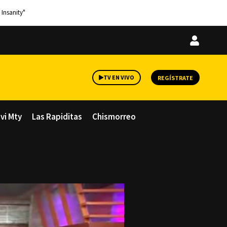
 Insanity"
Iniciar
sesión
TV EN VIVO
REGÍSTRATE
avi Mty
Las Rapiditas
Chismorreo