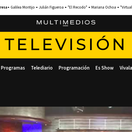
Galilea Montijo
Julián Figueroa
"El Recodo"
Mariana Ochoa
"Virtual
TELEVISIÓN
Programas
Telediario
Programación
Es Show
Vival