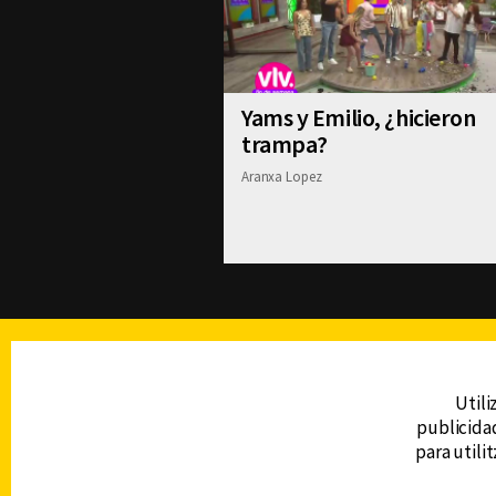
Yams y Emilio, ¿hicieron
trampa?
Aranxa Lopez
TELEVISIÓN
Utili
publicidad
DERECHOS RESERVADOS © CANAL 6 2026
para utili
Prohibida la reproducción total o parcial, i
cualquier medio electrónico o magnético.