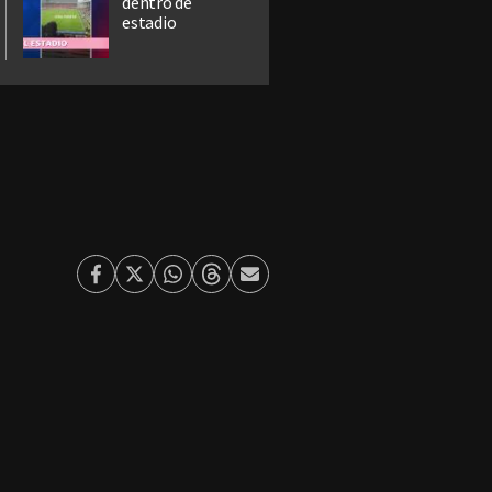
dentro de
estadio
Facebook
Twitter
Whatsapp
Threads
Enviar
por
Email