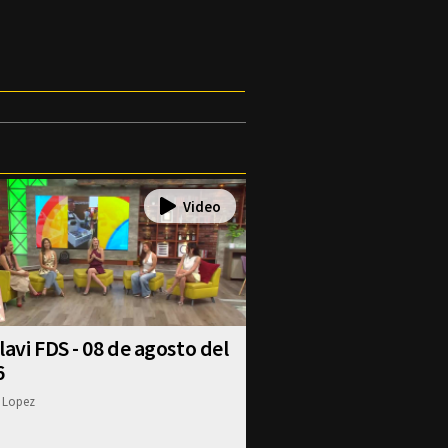
lavi FDS - 08 de agosto del
6
 Lopez