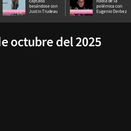
captada
habla de la
besándose con
polémica con
Justin Trudeau
Eugenio Derbez
 de octubre del 2025