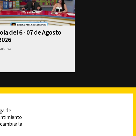
ola del 6 - 07 de Agosto
2026
artinez
reads
Subir
ega de
sentimiento
 cambiar la