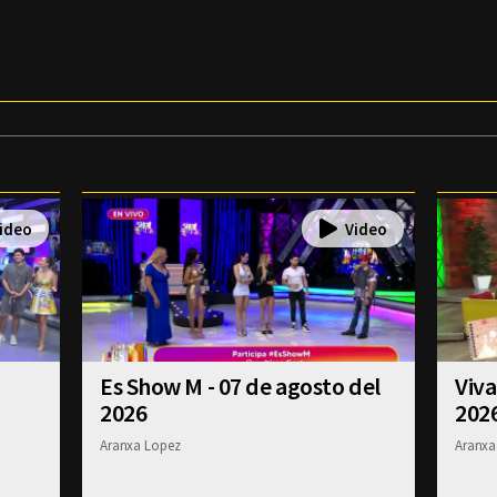
Es Show M - 07 de agosto del
Viva
2026
202
Aranxa Lopez
Aranxa