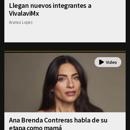
Llegan nuevos integrantes a
VivalaviMx
Aranxa Lopez
Ana Brenda Contreras habla de su
etapa como mamá