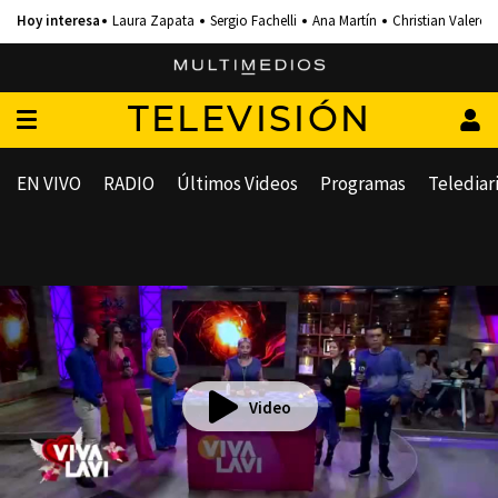
Laura Zapata
Sergio Fachelli
Ana Martín
Christian Valero
TELEVISIÓN
EN VIVO
RADIO
Últimos Videos
Programas
Telediar
Video