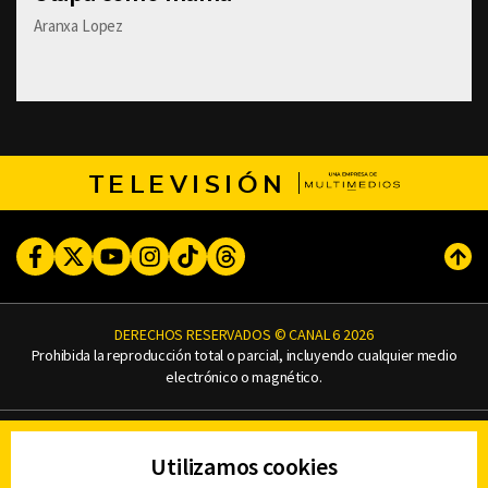
Aranxa Lopez
TELEVISIÓN
Facebook
Twitter
Youtube
Instagram
TikTok
Threads
Subi
DERECHOS RESERVADOS © CANAL 6 2026
Prohibida la reproducción total o parcial, incluyendo cualquier medio
electrónico o magnético.
CONTACTO
Utilizamos cookies
AVISO DE PRIVACIDAD
AVISO LEGAL