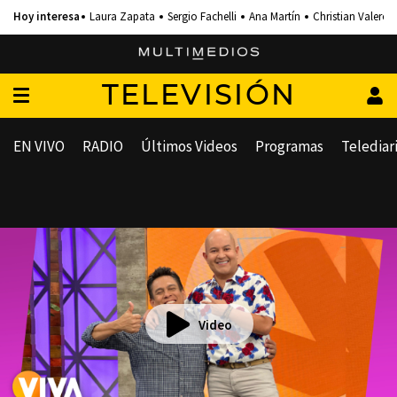
Laura Zapata
Sergio Fachelli
Ana Martín
Christian Valero
TELEVISIÓN
EN VIVO
RADIO
Últimos Videos
Programas
Telediar
Video