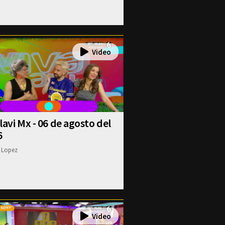
lavi Mx - 06 de agosto del
6
 Lopez