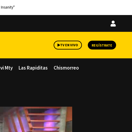
 Insanity"
Iniciar
sesión
TV EN VIVO
REGÍSTRATE
avi Mty
Las Rapiditas
Chismorreo