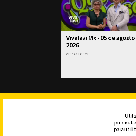
Vivalavi Mx - 05 de agosto
2026
Aranxa Lopez
TELEVISIÓN
Utili
publicidad
DERECHOS RESERVADOS © CANAL 6 2026
para utili
Prohibida la reproducción total o parcial, i