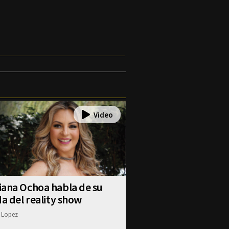
iana Ochoa habla de su
da del reality show
 Lopez