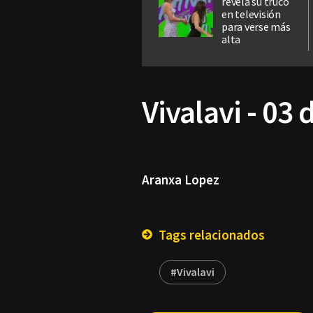
revela su truco
en televisión
para verse más
alta
Vivalavi - 03 
Aranxa Lopez
Tags relacionados
#Vivalavi