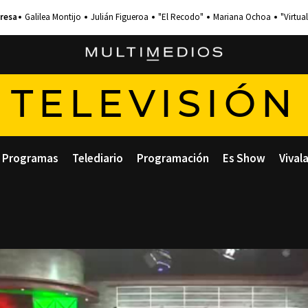
Galilea Montijo
Julián Figueroa
"El Recodo"
Mariana Ochoa
"Virtual
TELEVISIÓN
Programas
Telediario
Programación
Es Show
Vival