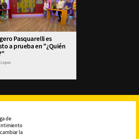
ero Pasquarelli es
sto a prueba en "¿Quién
?"
 Lopez
reads
Subir
ega de
sentimiento
 cambiar la