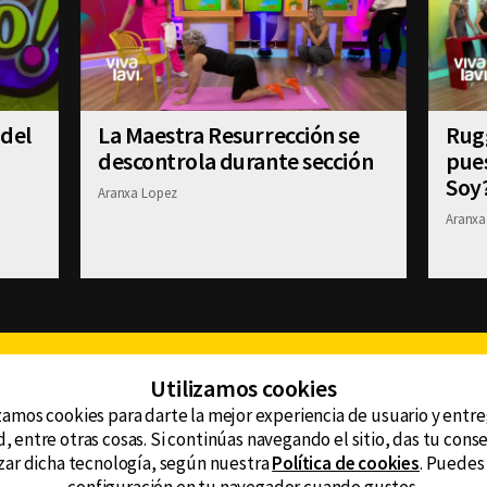
 del
La Maestra Resurrección se
Rugg
descontrola durante sección
pue
Soy
Aranxa Lopez
Aranxa
Facebook
Twitter
Youtube
Instagram
TikTok
Th
Utilizamos cookies
zamos cookies para darte la mejor experiencia de usuario y entr
, entre otras cosas. Si continúas navegando el sitio, das tu con
CONTACTO
tzar dicha tecnología, según nuestra
Política de cookies
. Puedes
AVISO DE PRIVACIDAD
ncluyendo
AVISO LEGAL