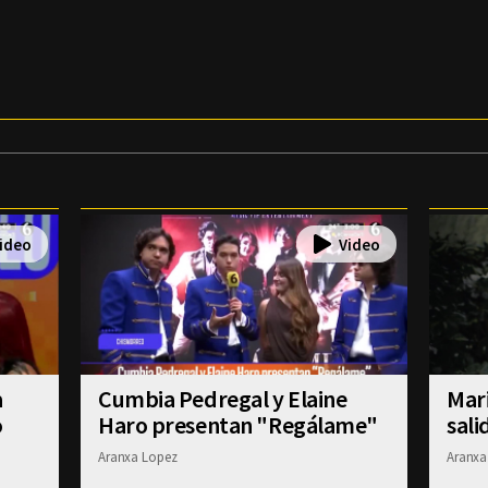
a
Cumbia Pedregal y Elaine
Mar
o
Haro presentan "Regálame"
sali
Aranxa Lopez
Aranxa