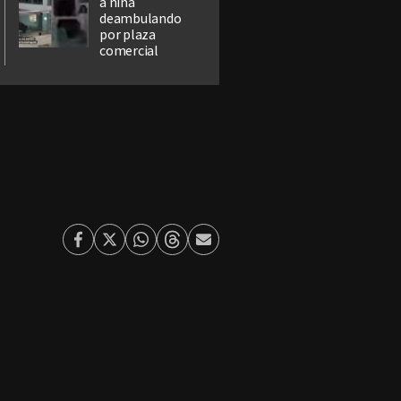
a niña
deambulando
por plaza
comercial
Facebook
Twitter
Whatsapp
Threads
Enviar
por
Email