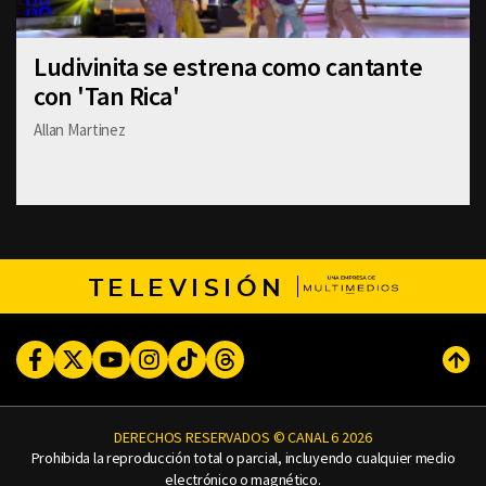
Ludivinita se estrena como cantante
con 'Tan Rica'
Allan Martinez
TELEVISIÓN
Facebook
Twitter
Youtube
Instagram
TikTok
Threads
Subi
DERECHOS RESERVADOS © CANAL 6 2026
Prohibida la reproducción total o parcial, incluyendo cualquier medio
electrónico o magnético.