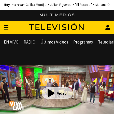
Galilea Montijo
Julián Figueroa
"El Recodo"
Mariana Och
TELEVISIÓN
EN VIVO
RADIO
Últimos Videos
Programas
Telediar
Video