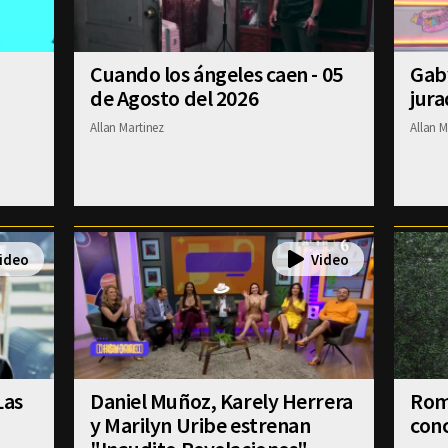
Cuando los ángeles caen - 05
Gab
de Agosto del 2026
jura
Allan Martinez
Allan M
Las
Daniel Muñoz, Karely Herrera
Romi
y Marilyn Uribe estrenan
conc