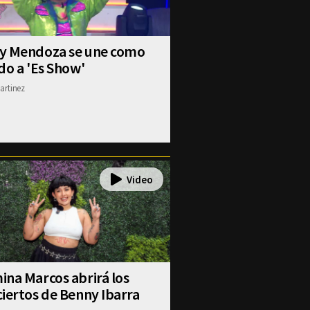
y Mendoza se une como
do a 'Es Show'
artinez
na Marcos abrirá los
iertos de Benny Ibarra