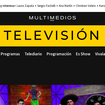
Laura Zapata
Sergio Fachelli
Ana Martín
Christian Valero
Karo
TELEVISIÓN
Programas
Telediario
Programación
Es Show
Vival