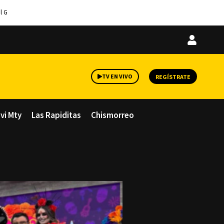
l G
Iniciar
sesión
TV EN VIVO
REGÍSTRATE
avi Mty
Las Rapiditas
Chismorreo