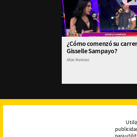
¿Cómo comenzó su carre
Gisselle Sampayo?
Allan Martinez
TELEVISIÓN
Utili
publicidad
DERECHOS RESERVADOS © CANAL 6 2026
para utili