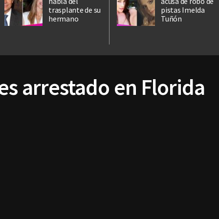
habla del
acusa de robo de
trasplante de su
pistas Imelda
hermano
Tuñón
es arrestado en Florida