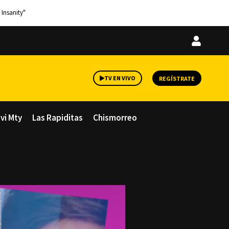
 Insanity"
Iniciar
sesión
TV EN VIVO
REGÍSTRATE
avi Mty
Las Rapiditas
Chismorreo