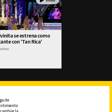
vinita se estrena como
ante con 'Tan Rica'
artinez
reads
Subir
ega de
sentimiento
 cambiar la