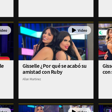
le
Gisselle ¿Por qué se acabó su
Gis
amistad con Ruby
con 
Allan Martinez