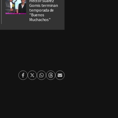
Héctor Suárez
Gomis terminan
temporada de
"Buenos
Muchachos"
Facebook
Twitter
Whatsapp
Threads
Enviar
por
Email