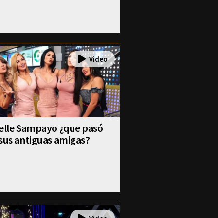
selle Sampayo ¿que pasó
sus antiguas amigas?