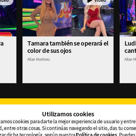
ra
Tamara también se operará el
Ludi
color de sus ojos
cant
Allan Martinez
Allan M
Facebook
Twitter
Youtube
Instagram
TikTok
Th
Utilizamos cookies
zamos cookies para darte la mejor experiencia de usuario y entr
, entre otras cosas. Si continúas navegando el sitio, das tu con
CONTACTO
tzar dicha tecnología, según nuestra
Política de cookies
. Puedes