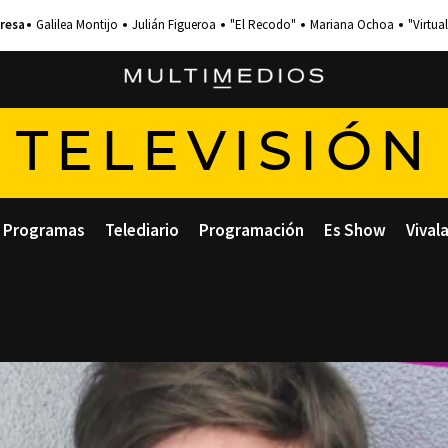
Galilea Montijo
Julián Figueroa
"El Recodo"
Mariana Ochoa
"Virtual
TELEVISIÓN
Programas
Telediario
Programación
Es Show
Vival