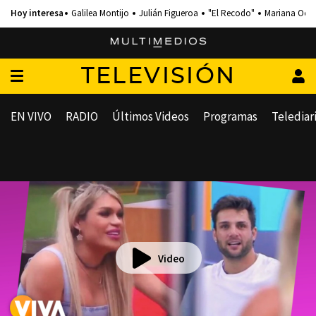
Galilea Montijo
Julián Figueroa
"El Recodo"
Mariana Och
TELEVISIÓN
EN VIVO
RADIO
Últimos Videos
Programas
Telediar
Video