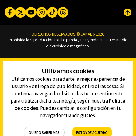
Facebook
Twitter
Youtube
Instagram
TikTok
Threads
Subi
DERECHOS RESERVADOS © CANAL 6 2026
Prohibida la reproducción total o parcial, incluyendo cualquier medio
electrónico o magnético.
CONTACTO
Utilizamos cookies
AVISO DE PRIVACIDAD
AVISO LEGAL
Utilizamos cookies para darte la mejor experiencia de
DEFENSORÍA DE LAS AUDIENCIAS
usuario y entrega de publicidad, entre otras cosas. Si
continúas navegando el sitio, das tu consentimiento
para utilitzar dicha tecnología, según nuestra
Política
de cookies
. Puedes cambiar la configuración en tu
DESCARGA LA APP DE CANAL 6
navegador cuando gustes.
QUIERO SABER MÁS
ESTOY DE ACUERDO