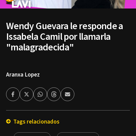
Wendy Guevara le responde a
Issabela Camil por llamarla
"malagradecida"
Aranxa Lopez
Facebook
Twitter
Whatsapp
Threads
Enviar
por
Email
Tags relacionados