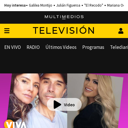
Galilea Montijo
Julián Figueroa
"El Recodo"
Mariana Och
TELEVISIÓN
EN VIVO
RADIO
Últimos Videos
Programas
Telediar
Video