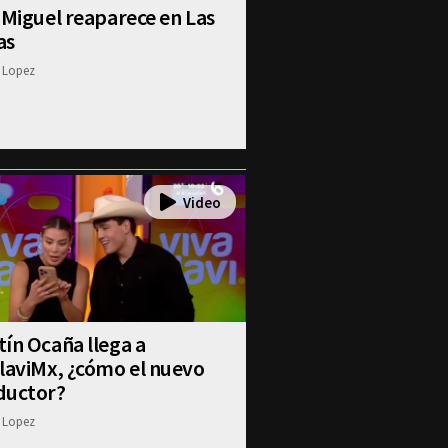
 Miguel reaparece en Las
as
 Lopez
ín Ocaña llega a
laviMx, ¿cómo el nuevo
ductor?
 Lopez