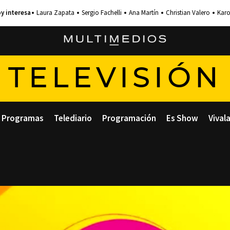
Laura Zapata
Sergio Fachelli
Ana Martín
Christian Valero
Karo
TELEVISIÓN
Programas
Telediario
Programación
Es Show
Vival