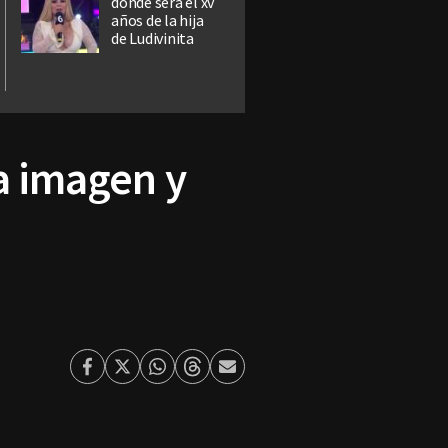
donde será el xv
años de la hija
de Ludivinita
a imagen y
Facebook
Twitter
Whatsapp
Threads
Enviar
por
Email