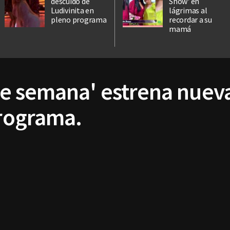
descuido de
Show' en
Ludivinita en
lágrimas al
pleno programa
recordar a su
mamá
 de semana' estrena nuev
programa.