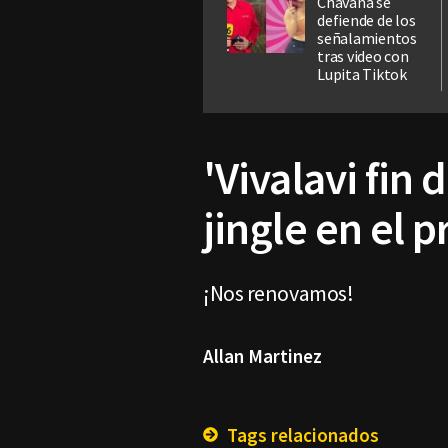
Chavana se
defiende de los
señalamientos
tras video con
Lupita Tiktok
'Vivalavi fin
jingle en el 
¡Nos renovamos!
Allan Martinez
Tags relacionados