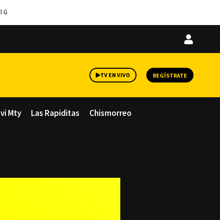
l G
Iniciar
sesión
TV EN VIVO
REGÍSTRATE
avi Mty
Las Rapiditas
Chismorreo