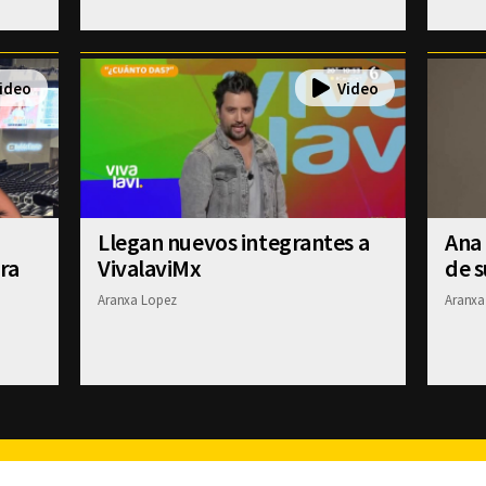
Llegan nuevos integrantes a
Ana
ra
VivalaviMx
de 
Aranxa Lopez
Aranxa
Facebook
Twitter
Youtube
Instagram
TikTok
Th