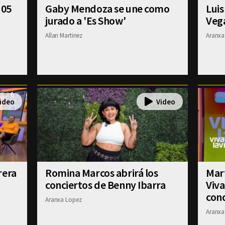
 05
Gaby Mendoza se une como
Luis
jurado a 'Es Show'
Veg
Allan Martinez
Aranxa
rera
Romina Marcos abrirá los
Mart
conciertos de Benny Ibarra
Viva
con
Aranxa Lopez
Aranxa