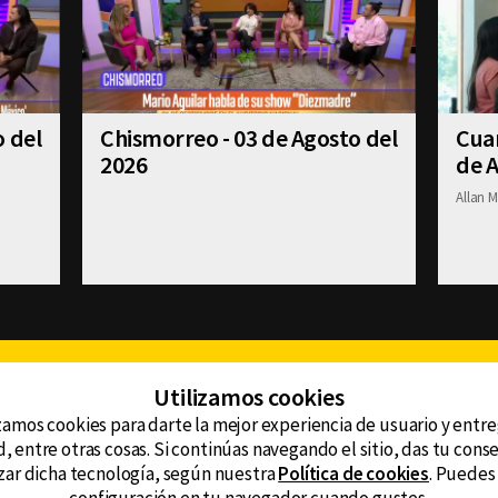
o del
Chismorreo - 03 de Agosto del
Cuan
2026
de A
Allan M
Facebook
Twitter
Youtube
Instagram
TikTok
Th
Utilizamos cookies
zamos cookies para darte la mejor experiencia de usuario y entr
, entre otras cosas. Si continúas navegando el sitio, das tu con
CONTACTO
tzar dicha tecnología, según nuestra
Política de cookies
. Puedes
AVISO DE PRIVACIDAD
ncluyendo
AVISO LEGAL