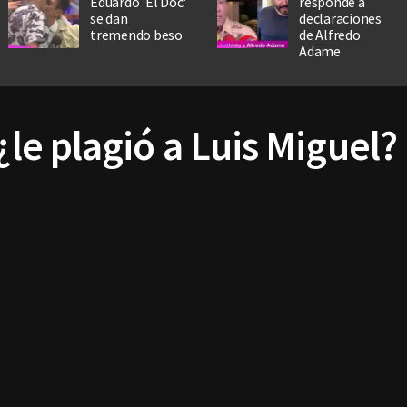
Eduardo 'El Doc'
responde a
se dan
declaraciones
tremendo beso
de Alfredo
Adame
¿le plagió a Luis Miguel?