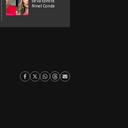
se va contra
Ninel Conde
Facebook
Twitter
Whatsapp
Threads
Enviar
por
Email