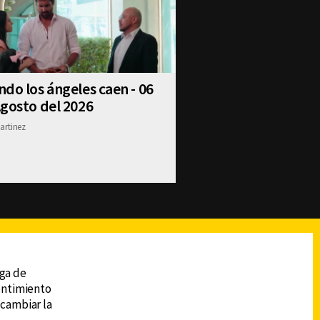
do los ángeles caen - 06
gosto del 2026
artinez
reads
Subir
ega de
sentimiento
 cambiar la