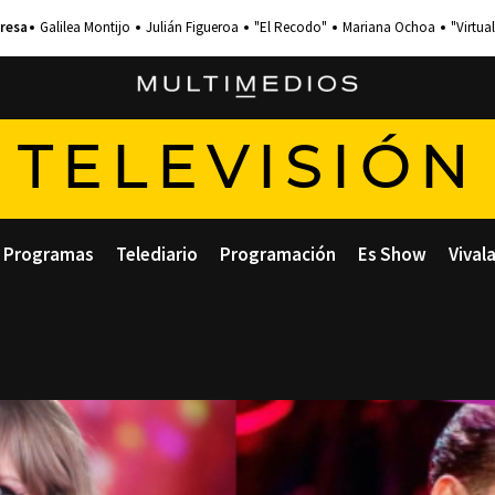
Galilea Montijo
Julián Figueroa
"El Recodo"
Mariana Ochoa
"Virtual
TELEVISIÓN
Programas
Telediario
Programación
Es Show
Vival