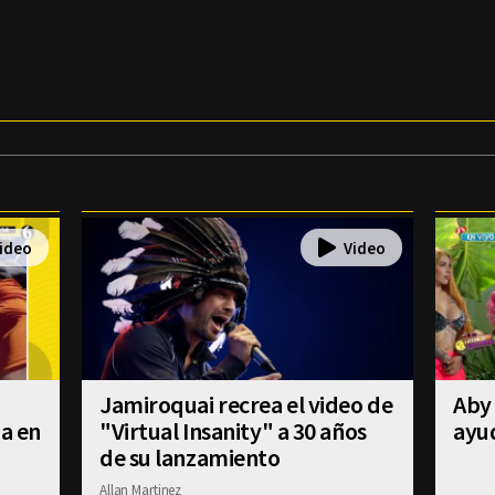
Jamiroquai recrea el video de
Aby 
úa en
"Virtual Insanity" a 30 años
ayud
de su lanzamiento
Allan Martinez