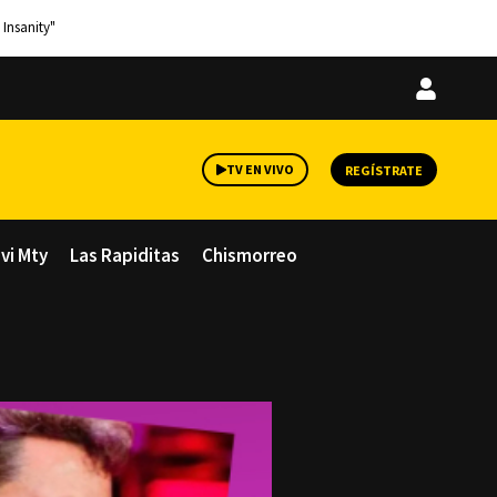
 Insanity"
Iniciar
sesión
TV EN VIVO
REGÍSTRATE
avi Mty
Las Rapiditas
Chismorreo