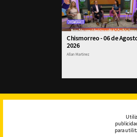
Chismorreo - 06 de Agost
2026
Allan Martinez
TELEVISIÓN
Utili
publicidad
DERECHOS RESERVADOS © CANAL 6 2026
para utili
Prohibida la reproducción total o parcial, i