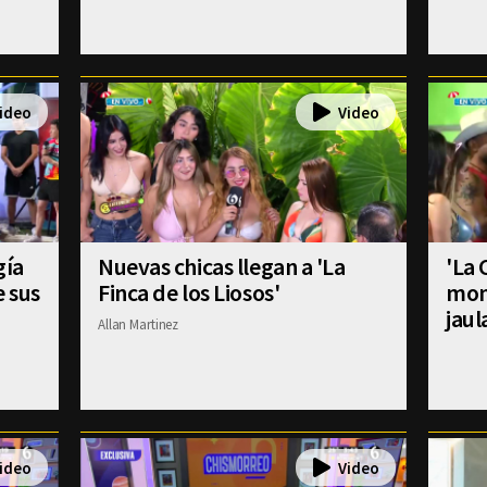
gía
Nuevas chicas llegan a 'La
'La 
e sus
Finca de los Liosos'
mom
jaul
Allan Martinez