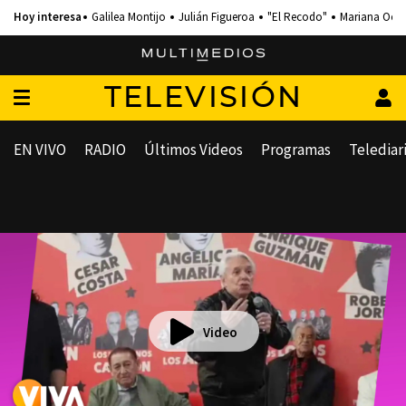
Galilea Montijo
Julián Figueroa
"El Recodo"
Mariana Och
TELEVISIÓN
EN VIVO
RADIO
Últimos Videos
Programas
Telediar
Video