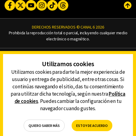
Facebook
Twitter
Youtube
Instagram
TikTok
Threads
Subi
DERECHOS RESERVADOS © CANAL 6 2026
Prohibida la reproducción total o parcial, incluyendo cualquier medio
electrónico o magnético.
CONTACTO
Utilizamos cookies
AVISO DE PRIVACIDAD
AVISO LEGAL
Utilizamos cookies para darte la mejor experiencia de
DEFENSORÍA DE LAS AUDIENCIAS
usuario y entrega de publicidad, entre otras cosas. Si
continúas navegando el sitio, das tu consentimiento
para utilitzar dicha tecnología, según nuestra
Política
de cookies
. Puedes cambiar la configuración en tu
DESCARGA LA APP DE CANAL 6
navegador cuando gustes.
QUIERO SABER MÁS
ESTOY DE ACUERDO