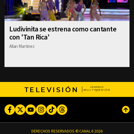
Ludivinita se estrena como cantante
con 'Tan Rica'
Allan Martinez
TELEVISIÓN
Facebook
Twitter
Youtube
Instagram
TikTok
Threads
Subi
DERECHOS RESERVADOS © CANAL 6 2026