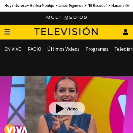
Galilea Montijo
Julián Figueroa
"El Recodo"
Mariana Och
TELEVISIÓN
EN VIVO
RADIO
Últimos Videos
Programas
Telediar
Video