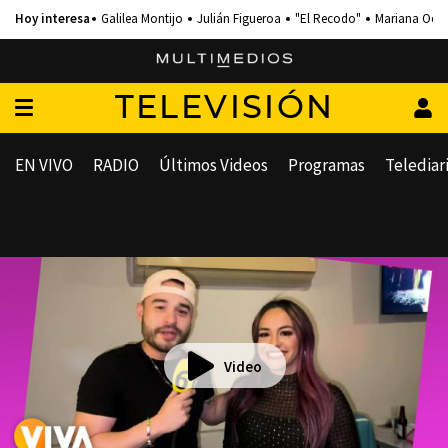
Galilea Montijo
Julián Figueroa
"El Recodo"
Mariana Och
TELEVISIÓN
EN VIVO
RADIO
Últimos Videos
Programas
Telediar
Video