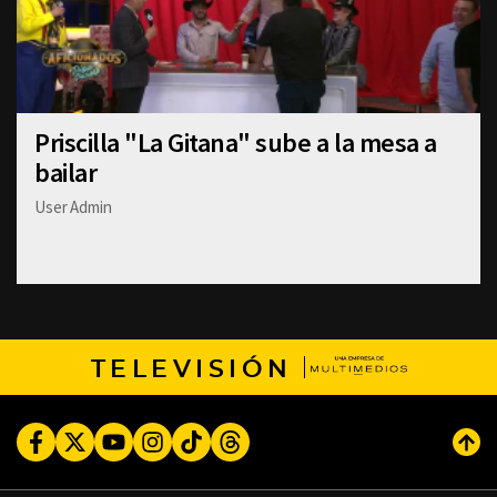
Priscilla "La Gitana" sube a la mesa a
bailar
User Admin
TELEVISIÓN
Facebook
Twitter
Youtube
Instagram
TikTok
Threads
Subi