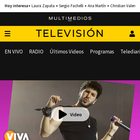
Laura Zapata
Sergio Fachelli
Ana Martín
Christian Valero
TELEVISIÓN
EN VIVO
RADIO
Últimos Videos
Programas
Telediar
Video