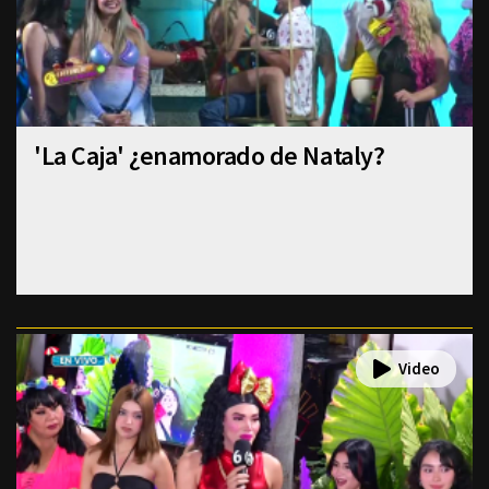
'La Caja' ¿enamorado de Nataly?