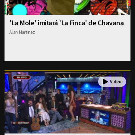
'La Mole' imitará 'La Finca' de Chavana
Allan Martinez