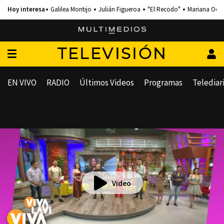
Galilea Montijo
Julián Figueroa
"El Recodo"
Mariana Och
TELEVISIÓN
EN VIVO
RADIO
Últimos Videos
Programas
Telediar
Video