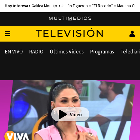
Galilea Montijo
Julián Figueroa
"El Recodo"
Mariana Och
TELEVISIÓN
EN VIVO
RADIO
Últimos Videos
Programas
Telediar
Video