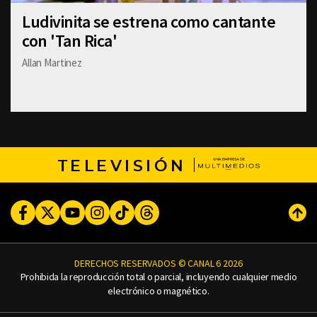
Ludivinita se estrena como cantante
con 'Tan Rica'
Allan Martinez
TELEVISIÓN
Facebook
Twitter
Youtube
Instagram
TikTok
Threads
Subi
DERECHOS RESERVADOS © CANAL 6 2026
Prohibida la reproducción total o parcial, incluyendo cualquier medio
electrónico o magnético.