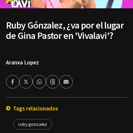
Ruby Gónzalez, ¿va por el lugar
de Gina Pastor en 'Vivalavi'?
Aranxa Lopez
Facebook
Twitter
Whatsapp
Threads
Enviar
por
Email
Tags relacionados
ruby gonzalez