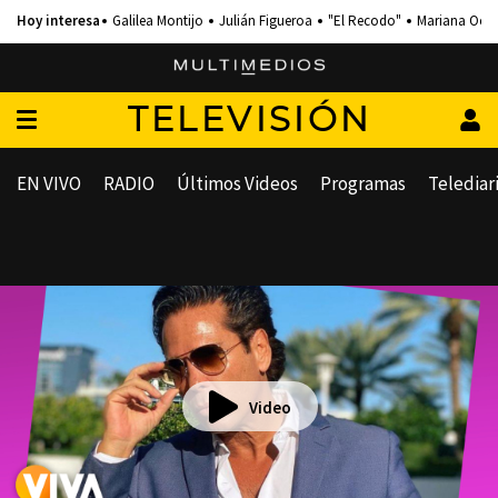
Galilea Montijo
Julián Figueroa
"El Recodo"
Mariana Och
TELEVISIÓN
EN VIVO
RADIO
Últimos Videos
Programas
Telediar
Video