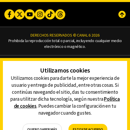
Facebook
Twitter
Youtube
Instagram
TikTok
Threads
Subi
DERECHOS RESERVADOS © CANAL 6 2026
Prohibida la reproducción total o parcial, incluyendo cualquier medio
electrónico o magnético.
CONTACTO
Utilizamos cookies
AVISO DE PRIVACIDAD
AVISO LEGAL
Utilizamos cookies para darte la mejor experiencia de
DEFENSORÍA DE LAS AUDIENCIAS
usuario y entrega de publicidad, entre otras cosas. Si
continúas navegando el sitio, das tu consentimiento
para utilitzar dicha tecnología, según nuestra
Política
de cookies
. Puedes cambiar la configuración en tu
DESCARGA LA APP DE CANAL 6
navegador cuando gustes.
QUIERO SABER MÁS
ESTOY DE ACUERDO