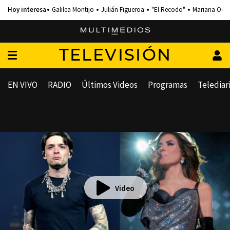
Galilea Montijo
Julián Figueroa
"El Recodo"
Mariana Och
TELEVISIÓN
EN VIVO
RADIO
Últimos Videos
Programas
Telediar
Video