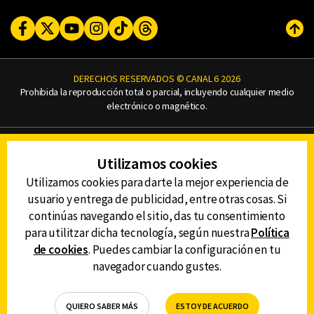
Facebook
Twitter
Youtube
Instagram
TikTok
Threads
Subi
DERECHOS RESERVADOS © CANAL 6 2026
Prohibida la reproducción total o parcial, incluyendo cualquier medio
electrónico o magnético.
CONTACTO
Utilizamos cookies
AVISO DE PRIVACIDAD
AVISO LEGAL
Utilizamos cookies para darte la mejor experiencia de
DEFENSORÍA DE LAS AUDIENCIAS
usuario y entrega de publicidad, entre otras cosas. Si
continúas navegando el sitio, das tu consentimiento
para utilitzar dicha tecnología, según nuestra
Política
de cookies
. Puedes cambiar la configuración en tu
DESCARGA LA APP DE CANAL 6
navegador cuando gustes.
QUIERO SABER MÁS
ESTOY DE ACUERDO