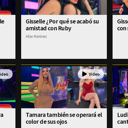
le
Gisselle ¿Por qué se acabó su
Gis
amistad con Ruby
con 
Allan Martinez
ra
Tamara también se operará el
Ludi
color de sus ojos
cant