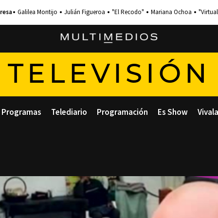
Galilea Montijo
Julián Figueroa
"El Recodo"
Mariana Ochoa
"Virtual
TELEVISIÓN
Programas
Telediario
Programación
Es Show
Vival