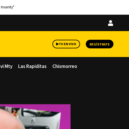
 Insanity"
Iniciar
sesión
TV EN VIVO
REGÍSTRATE
avi Mty
Las Rapiditas
Chismorreo