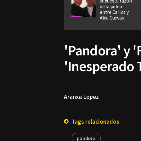
supuesta razón
de la pelea
entre Carlos y
Aida Cuevas
'Pandora' y '
'Inesperado 
Aranxa Lopez
Tags relacionados
pandora