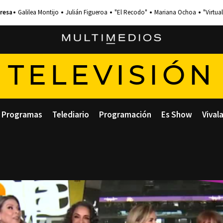
Galilea Montijo
Julián Figueroa
"El Recodo"
Mariana Ochoa
"Virtual
TELEVISIÓN
Programas
Telediario
Programación
Es Show
Vival