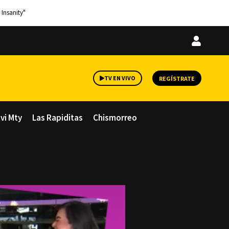
 Insanity"
Iniciar
sesión
TV EN VIVO
REGÍSTRATE
avi Mty
Las Rapiditas
Chismorreo