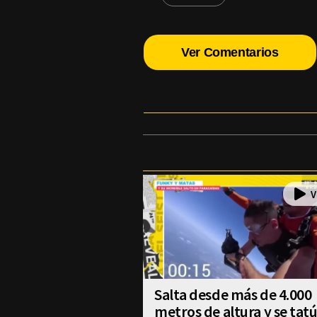
Ver Comentarios
Salta desde más de 4.000
metros de altura y se tat