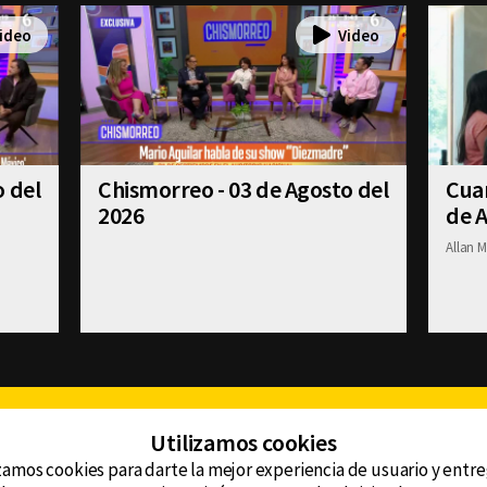
o del
Chismorreo - 03 de Agosto del
Cuan
2026
de A
Allan M
Facebook
Twitter
Youtube
Instagram
TikTok
Th
Utilizamos cookies
zamos cookies para darte la mejor experiencia de usuario y entr