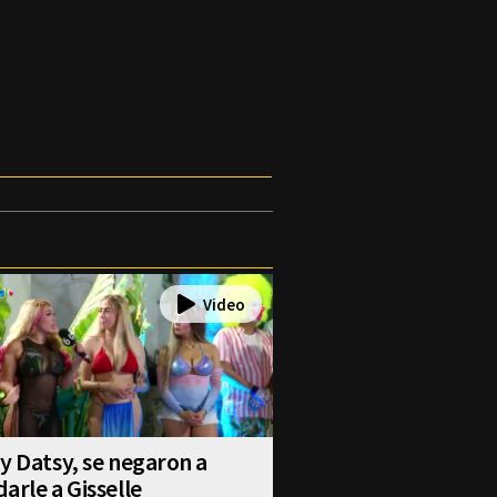
y Datsy, se negaron a
arle a Gisselle