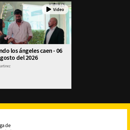
do los ángeles caen - 06
gosto del 2026
artinez
reads
Subir
ega de