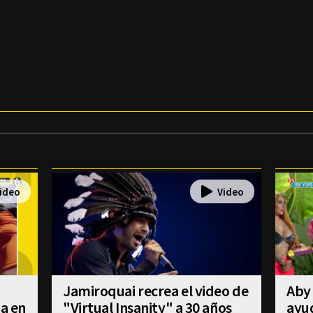
Jamiroquai recrea el video de
Aby 
úa en
"Virtual Insanity" a 30 años
ayud