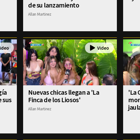
de su lanzamiento
Allan Martinez
gía
Nuevas chicas llegan a 'La
'La 
e sus
Finca de los Liosos'
mom
jaul
Allan Martinez