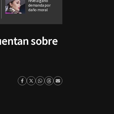
revela ganó
demanda por
daño moral
cuentan sobre
Facebook
Twitter
Whatsapp
Threads
Enviar
por
Email