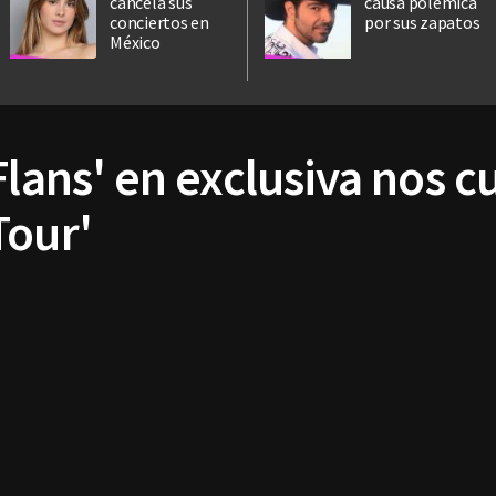
cancela sus
causa polémica
conciertos en
por sus zapatos
México
Flans' en exclusiva nos 
Tour'