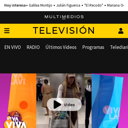
Galilea Montijo
Julián Figueroa
"El Recodo"
Mariana Och
TELEVISIÓN
EN VIVO
RADIO
Últimos Videos
Programas
Telediar
Video