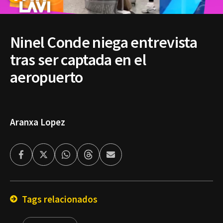
Ninel Conde niega entrevista
tras ser captada en el
aeropuerto
Aranxa Lopez
Facebook
Twitter
Whatsapp
Threads
Enviar
por
Email
Tags relacionados