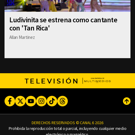
Ludivinita se estrena como cantante
con 'Tan Rica'
Allan Martinez
TELEVISIÓN
Facebook
Twitter
Youtube
Instagram
TikTok
Threads
Subi
DERECHOS RESERVADOS © CANAL 6 2026
Prohibida la reproducción total o parcial, incluyendo cualquier medio
electrónico o magnético.